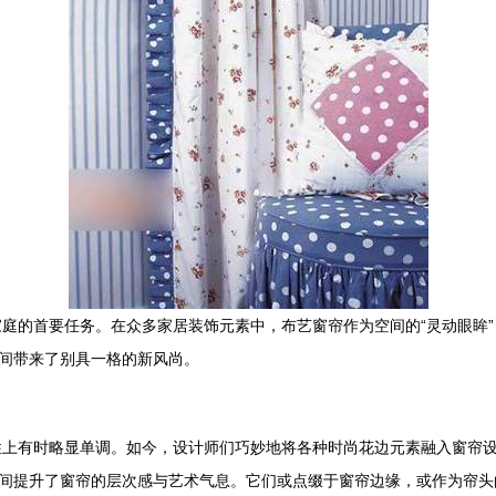
庭的首要任务。在众多家居装饰元素中，布艺窗帘作为空间的“灵动眼眸
空间带来了别具一格的新风尚。
性上有时略显单调。如今，设计师们巧妙地将各种时尚花边元素融入窗帘
瞬间提升了窗帘的层次感与艺术气息。它们或点缀于窗帘边缘，或作为帘