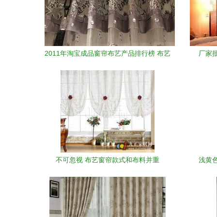
2011年淘宝成品窗帘布艺产品排行榜 布艺
厂家
窗帘潮流解析
不可忽视 布艺窗帘款式和布料并重
浅黄