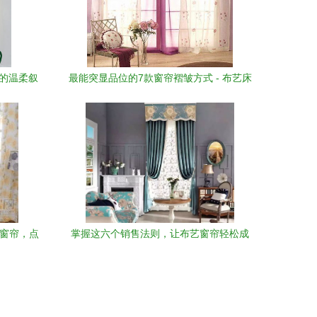
花的温柔叙
最能突显品位的7款窗帘褶皱方式 - 布艺床
品义乌网专业推荐
色窗帘，点
掌握这六个销售法则，让布艺窗帘轻松成
交