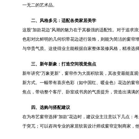
一无二的艺术品。
二、风格多元：适配各类家居美学
这股“加款花边”风潮的魅力在于其极强的适配性。对于追求
色彩对比鲜明的几何织带花边进行装饰，则能为简洁的窗帘
与华贵气质。这使得业主能根据自家整体装修风格，精准选
三、新年新象：打造空间视觉焦点
新年讲究“万象更新”，窗帘作为大面积软装，其改变最能直
新方式。一幅带有喜庆色彩（如中国红、暖金色）花边的窗
焦点，带动整个客厅、卧室或书房的气质提升，营造出满满
四、选购与搭配建议
在为布艺窗帘选择“加款”花边时，建议业主注意以下几点：
于突兀；可以咨询专业的家居软装设计师或窗帘定制商家，