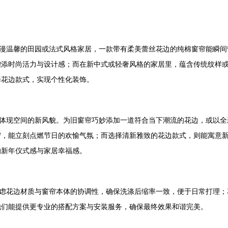
浪漫温馨的田园或法式风格家居，一款带有柔美蕾丝花边的纯棉窗帘能瞬
增添时尚活力与设计感；而在新中式或轻奢风格的家居里，蕴含传统纹样
择花边款式，实现个性化装饰。
观体现空间的新风貌。为旧窗帘巧妙添加一道符合当下潮流的花边，或以全
帘，能立刻点燃节日的欢愉气氛；而选择清新雅致的花边款式，则能寓意
的新年仪式感与家居幸福感。
考虑花边材质与窗帘本体的协调性，确保洗涤后缩率一致，便于日常打理
他们能提供更专业的搭配方案与安装服务，确保最终效果和谐完美。