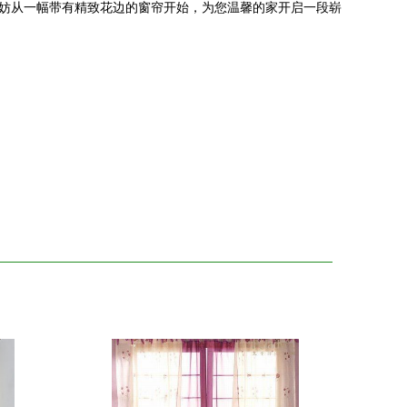
不妨从一幅带有精致花边的窗帘开始，为您温馨的家开启一段崭