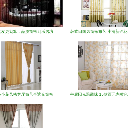
批发更划算，品质窗帘到乐居坊
韩式田园风窗帘布艺 小清新碎
事
色小花风格客厅布艺半遮光窗帘
午后阳光温馨味 15款百元内黄
6×2.65米的温柔光影艺术
亮家居柔色时光