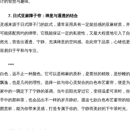
计的智慧与趣味。
7. 日式亚麻障子帘：禅意与通透的结合
灵感来源于日式障子门的款式，通常采用具有一定挺括感的亚麻材质，并
可能搭配简约的绑带。它既能保证一定的私密性，又最大程度地引入了自
然光，营造出通透、宁静、充满禅意的空间感。在此帘下品茶，心绪也更
容易归于平和与专注。
****
白色，远不止一种颜色。它可以是棉麻的质朴，是蕾丝的精致，是纱幔的
飘逸，也是几何的理性。选择一款与你心灵契合的白色布艺窗帘，便是为
家中的一隅定下了宁静的基调。当午后阳光穿过它，变得温柔可亲时，你
手中的那杯茶，也会品出不一样的岁月静好。愿这七款白色布艺窗帘的组
图赏析，能为你带来灵感，打造专属于你的、宁静而美好的下午茶时光。