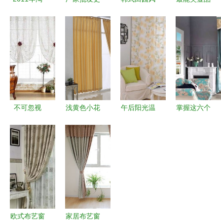
宝成品窗帘
划算，品质
窗帘布艺
位的7款窗
布艺产品排
窗帘到乐居
小清新碎花
帘褶皱方式
行榜 布艺
坊
的温柔叙事
- 布艺床品
窗帘潮流解
义乌网专业
析
推荐
不可忽视
浅黄色小花
午后阳光温
掌握这六个
布艺窗帘款
风格客厅布
馨味 15款
销售法则，
式和布料并
艺半遮光窗
百元内黄色
让布艺窗帘
重
帘 6×2.65
窗帘，点亮
轻松成交
米的温柔光
家居柔色时
影艺术
光
欧式布艺窗
家居布艺窗