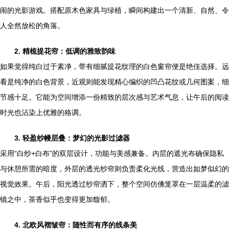
闹的光影游戏。搭配原木色家具与绿植，瞬间构建出一个清新、自然、令
人全然放松的角落。
2. 精梳提花帘：低调的雅致韵味
如果觉得纯白过于素净，带有细腻提花纹理的白色窗帘便是绝佳选择。远
看是纯净的白色背景，近观则能发现精心编织的凹凸花纹或几何图案，细
节感十足。它能为空间增添一份精致的层次感与艺术气息，让午后的阅读
时光也沾染上优雅的格调。
3. 轻盈纱幔层叠：梦幻的光影过滤器
采用“白纱+白布”的双层设计，功能与美感兼备。内层的遮光布确保隐私
与休憩所需的暗度，外层的透光纱帘则负责柔化光线，营造出如梦似幻的
视觉效果。午后，阳光透过纱帘洒下，整个空间仿佛笼罩在一层温柔的滤
镜之中，茶香似乎也变得更加馥郁。
4. 北欧风褶皱帘：随性而有序的线条美