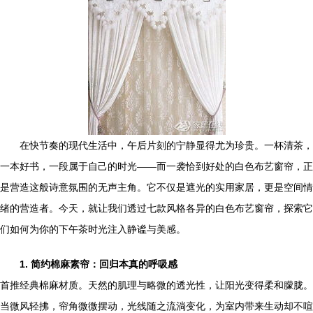
在快节奏的现代生活中，午后片刻的宁静显得尤为珍贵。一杯清茶，
一本好书，一段属于自己的时光——而一袭恰到好处的白色布艺窗帘，正
是营造这般诗意氛围的无声主角。它不仅是遮光的实用家居，更是空间情
绪的营造者。今天，就让我们透过七款风格各异的白色布艺窗帘，探索它
们如何为你的下午茶时光注入静谧与美感。
1. 简约棉麻素帘：回归本真的呼吸感
首推经典棉麻材质。天然的肌理与略微的透光性，让阳光变得柔和朦胧。
当微风轻拂，帘角微微摆动，光线随之流淌变化，为室内带来生动却不喧