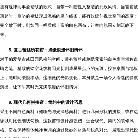
拥有规律而丰盈褶皱的款式，自带一种随性又整洁的北欧风情。当窗帘被
束起时，垂坠的褶皱形成流畅的竖向线条，能有效延伸视觉空间的高度；
完全放下时，则如同一幅质感丰富的白色画布，让室内氛围立刻沉静下
来。
5. 复古蕾丝绣花帘：点缀浪漫怀旧情怀
对于偏爱复古或田园风格的空间，带有蕾丝或刺绣元素的白色窗帘堪称点
睛之笔。精致的镂空花纹将阳光切割成星星点点的光斑，投在桌面与地板
上，随时间缓慢移动。这细微的光影变化，本身就是一场令人着迷的静默
演出，让下午茶时光充满浪漫的怀旧情调。
6. 现代几何拼接帘：简约中的设计巧思
采用不同白色面料（如哑光与光泽感面料）进行几何形状的拼接，或在边
缘以对比色细线勾勒。这款窗帘设计感强烈，适合现代、简约的装修风
格。它在保持整体纯净色调的通过微妙的材质与线条对比，展现出现代设